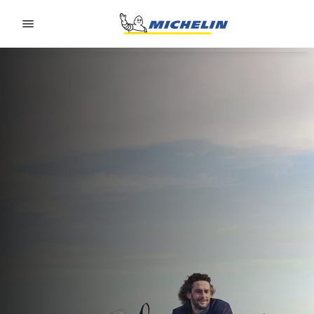
Go to page content
Go to page navigation