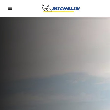
Go to page content
Go to page navigation