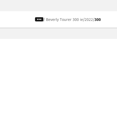
/
Beverly Tourer 300 ie
2022
300
Auto-, Suv- und Transporterreifen
M
Finden Sie den passenden Michelin
Fi
Reifen für ihr Auto
Re
Nach Fahrzeugtyp durchsuchen
N
Nach Fahrerlebnis durchsuchen
Na
Nach Produktfamilie durchsuchen
Na
Nach Saison durchsuchen
Zo
Nach Hersteller durchsuchen
MICHELIN Zollreifen für Ihr Auto