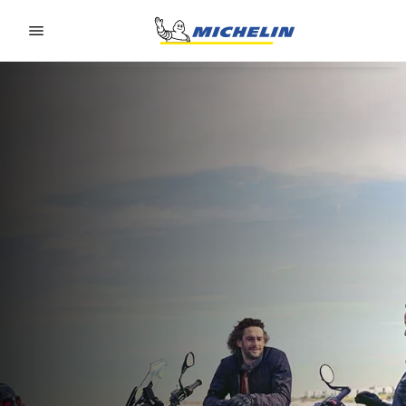
Go to page content
Go to page navigation