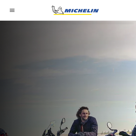
Go to page content
Go to page navigation