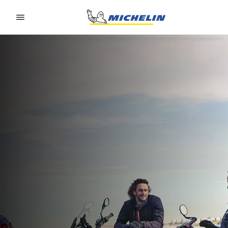
Go to page content
Go to page navigation