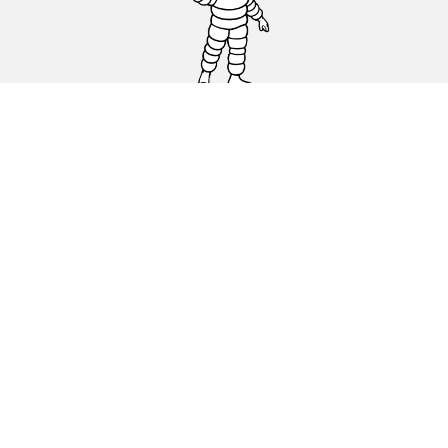
Auto-, Suv- und Transporterreifen
Motorrad- und Rollerreifen
Händler
Unterstützung
Cookie Richtlinie
Datenschutz
Impressum
Rechtliche Hinweise