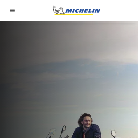
Go to page content
Go to page navigation