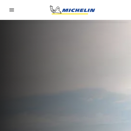
Go to page content
Go to page navigation