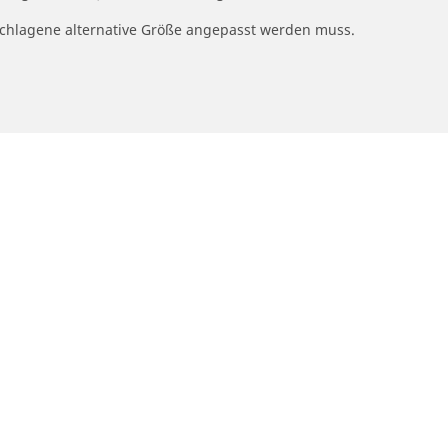
geschlagene alternative Größe angepasst werden muss.
Ihre konfiguratio
otorrad- und Rollerreifen
Händler
nden Sie den passenden Michelin
Autoreifenhändler find
ifen für ihr Motorrad
Motorradreifenhändler
ach Fahrerfahrung durchsuchen