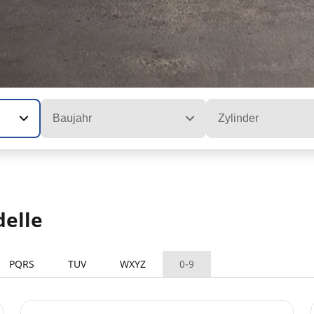
Baujahr
Zylinder
elle
PQRS
TUV
WXYZ
0-9