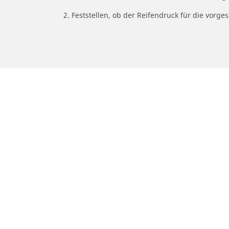
2. Feststellen, ob der Reifendruck für die vor
/
Car brands
PEUGEOT
Auto-, Suv- und Transporterreifen
M
Finden Sie den passenden Michelin
Fi
Reifen für ihr Auto
Re
Nach Fahrzeugtyp durchsuchen
N