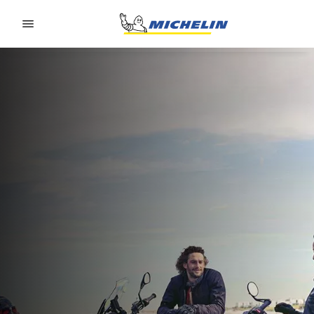
Go to page content
Go to page navigation