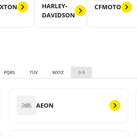
HARLEY-
IXTON
CFMOTO
DAVIDSON
PQRS
TUV
WXYZ
0-9
AEON