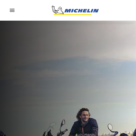
Go to page content
Go to page navigation