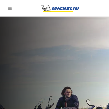
Go to page content
Go to page navigation