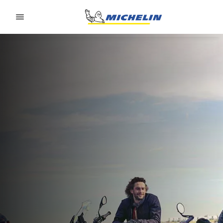
Go to page content
Go to page navigation