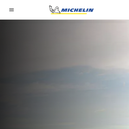
Go to page content
Go to page navigation