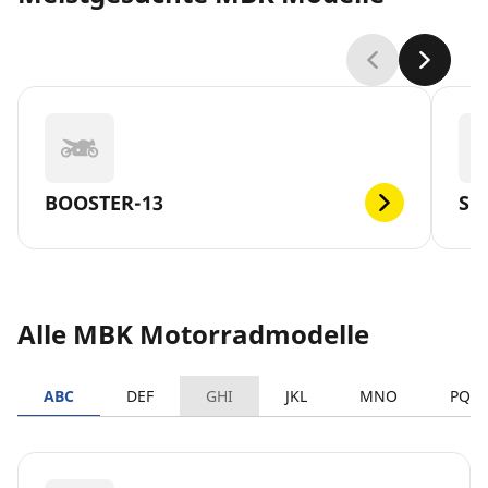
BOOSTER-13
SK
Alle MBK Motorradmodelle
ABC
DEF
GHI
JKL
MNO
PQR