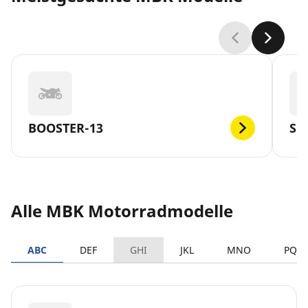
BOOSTER-13
SK
Alle MBK Motorradmodelle
ABC
DEF
GHI
JKL
MNO
PQR