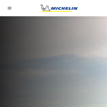
Go to page content
Go to page navigation