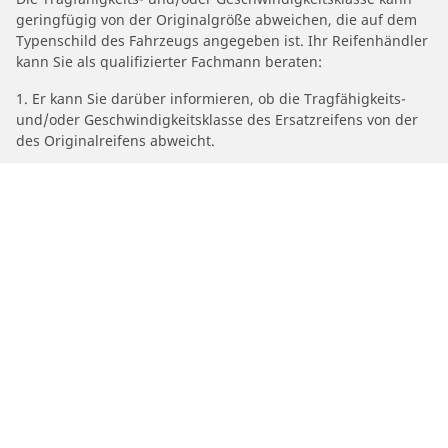
geringfügig von der Originalgröße abweichen, die auf dem
Typenschild des Fahrzeugs angegeben ist. Ihr Reifenhändler
kann Sie als qualifizierter Fachmann beraten:
1. Er kann Sie darüber informieren, ob die Tragfähigkeits-
und/oder Geschwindigkeitsklasse des Ersatzreifens von der
des Originalreifens abweicht.
2. Feststellen, ob der Reifendruck für die vorgeschlagene
alternative Größe angepasst werden muss.
/
Car brands
MALAGUTI