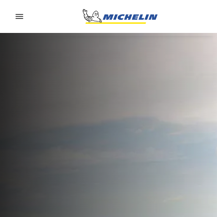
Go to page content
Go to page navigation