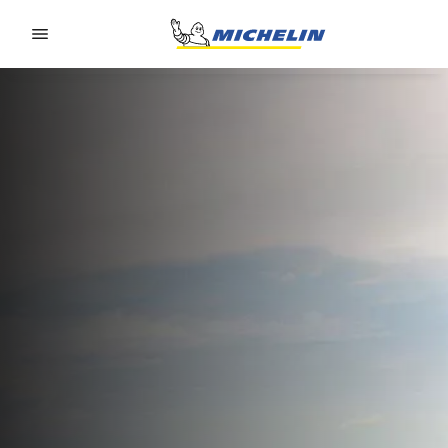
Go to page content
Go to page navigation