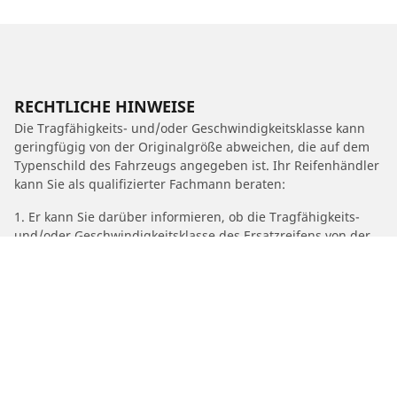
RECHTLICHE HINWEISE
Die Tragfähigkeits- und/oder Geschwindigkeitsklasse kann
geringfügig von der Originalgröße abweichen, die auf dem
Typenschild des Fahrzeugs angegeben ist. Ihr Reifenhändler
kann Sie als qualifizierter Fachmann beraten:
1. Er kann Sie darüber informieren, ob die Tragfähigkeits-
und/oder Geschwindigkeitsklasse des Ersatzreifens von der
des Originalreifens abweicht.
2. Feststellen, ob der Reifendruck für die vorgeschlagene
alternative Größe angepasst werden muss.