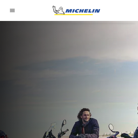
Go to page content
Go to page navigation