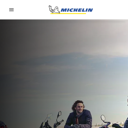
Go to page content
Go to page navigation