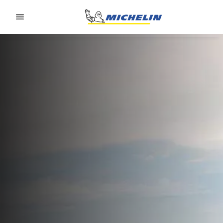
Go to page content
Go to page navigation