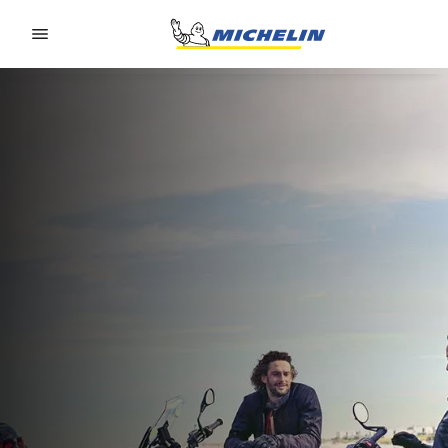
Go to page content
Go to page navigation