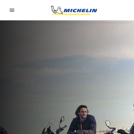
Go to page content
Go to page navigation