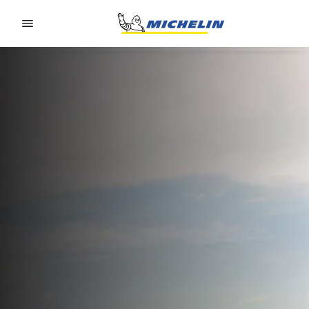
Go to page content
Go to page navigation