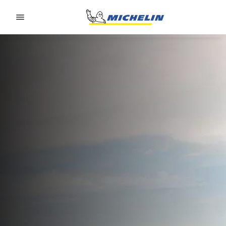
Go to page content
Go to page navigation