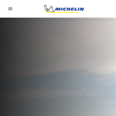
Go to page content
Go to page navigation