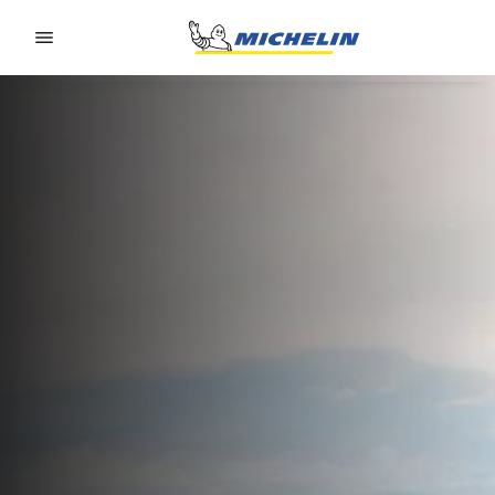
Go to page content
Go to page navigation