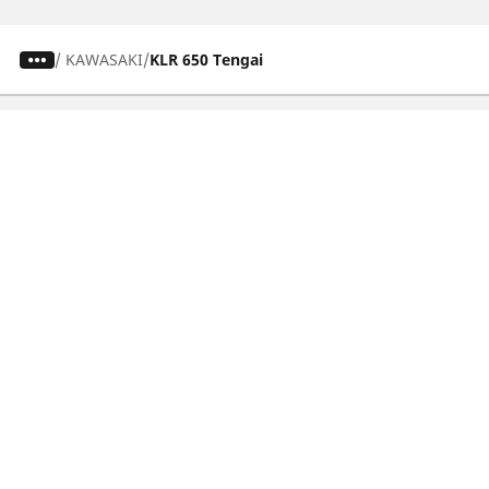
/
KAWASAKI
KLR 650 Tengai
Auto-, Suv- und Transporterreifen
Motorrad- und Rollerreifen
Händler