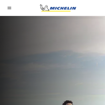
Go to page content
Go to page navigation