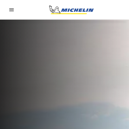
Go to page content
Go to page navigation