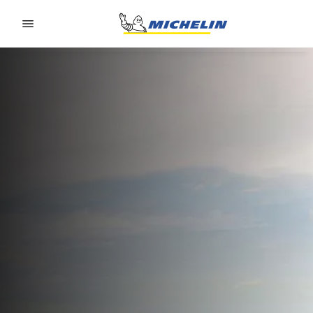
Go to page content
Go to page navigation