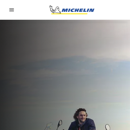
Go to page content
Go to page navigation