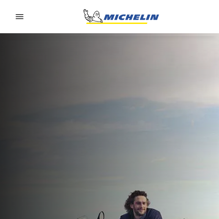
Go to page content
Go to page navigation