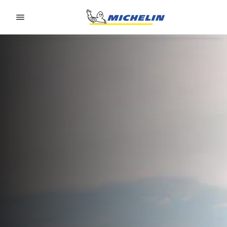
Go to page content
Go to page navigation