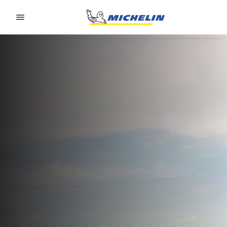
Go to page content
Go to page navigation