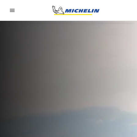
Go to page content
Go to page navigation