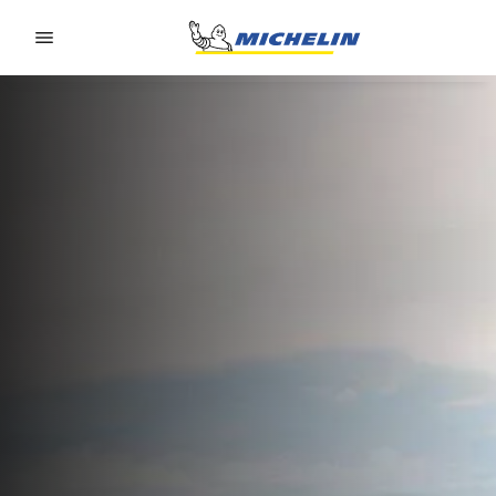
Go to page content
Go to page navigation