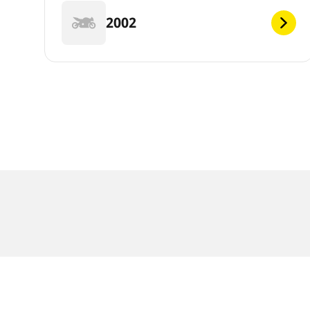
2002
RECHTLICHE HINWEISE
Die Tragfähigkeits- und/oder Geschwindigkeits