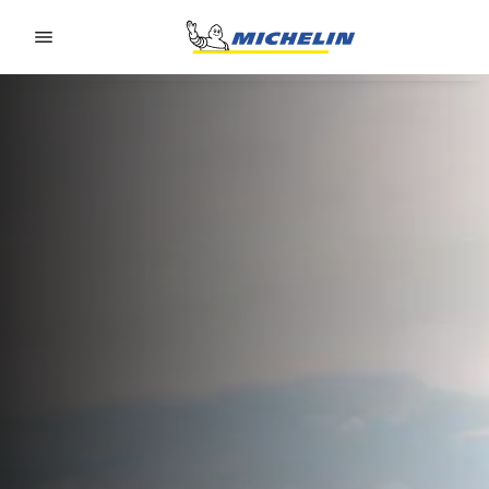
Go to page content
Go to page navigation