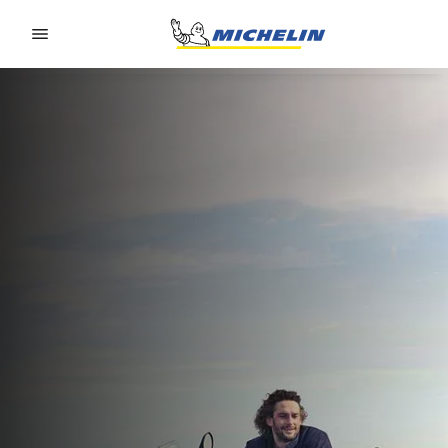
Go to page content
Go to page navigation