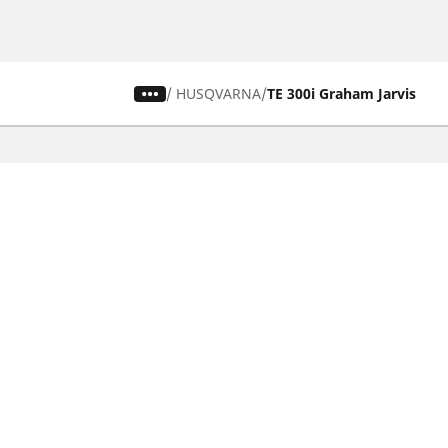
/
HUSQVARNA
TE 300i Graham Jarvis
Auto-, Suv- und Transporterreifen
M
Finden Sie den passenden Michelin
Fi
Reifen für ihr Auto
Re
Nach Fahrzeugtyp durchsuchen
N
Nach Fahrerlebnis durchsuchen
Na
Nach Produktfamilie durchsuchen
Na
Nach Saison durchsuchen
Zo
Nach Hersteller durchsuchen
MICHELIN Zollreifen für Ihr Auto