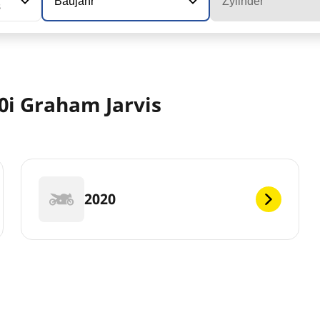
Baujahr
Zylinder
s
0i Graham Jarvis
2020