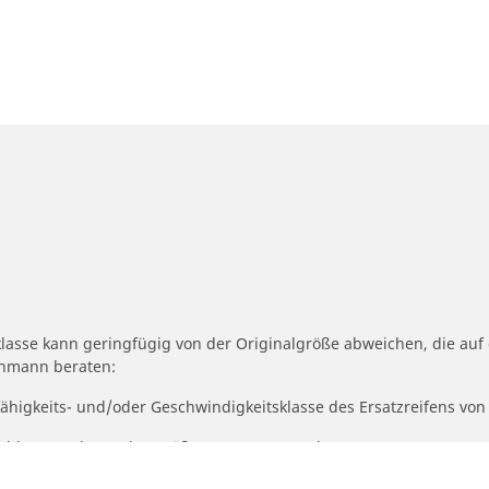
klasse kann geringfügig von der Originalgröße abweichen, die au
achmann beraten:
fähigkeits- und/oder Geschwindigkeitsklasse des Ersatzreifens von
geschlagene alternative Größe angepasst werden muss.