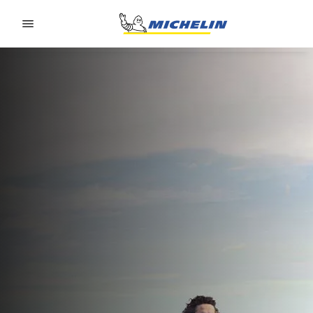
Go to page content
Go to page navigation