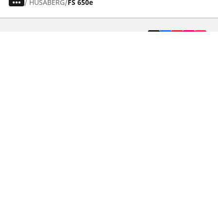
/
HUSABERG
FS 650e
Auto-, Suv- und Transporterreifen
Motorrad- und Rollerreifen
Händler
Unterstützung