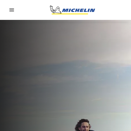
Go to page content
Go to page navigation