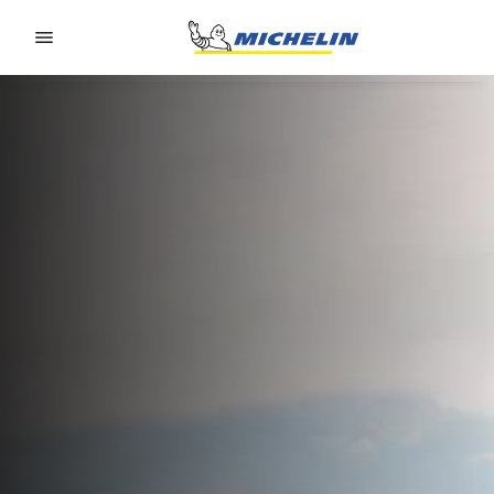
Go to page content
Go to page navigation