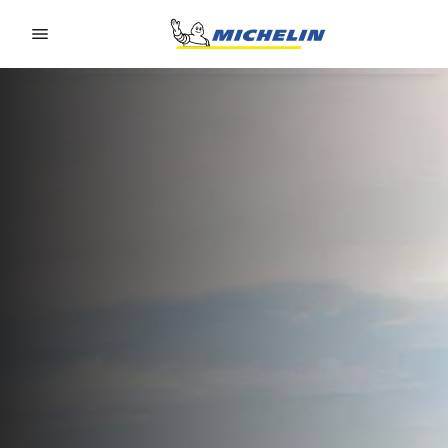
Go to page content
Go to page navigation