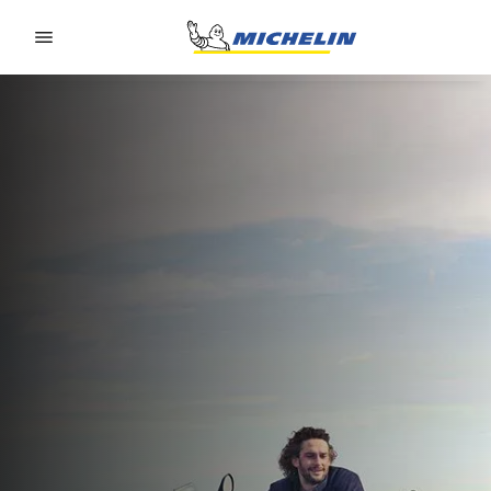
Go to page content
Go to page navigation