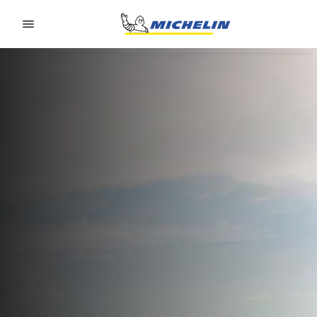
Go to page content
Go to page navigation