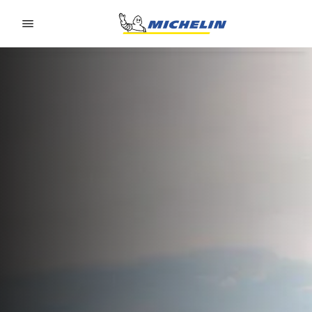
Go to page content
Go to page navigation