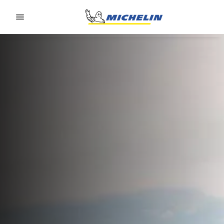
Go to page content
Go to page navigation