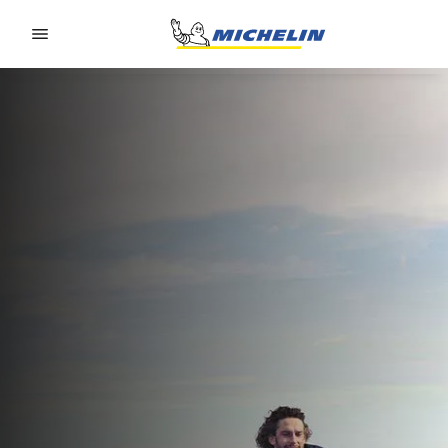
Go to page content
Go to page navigation